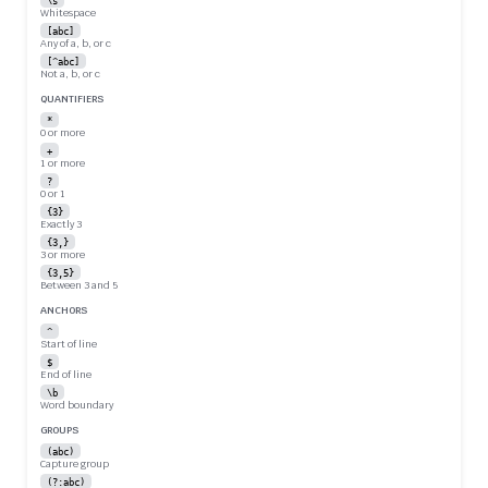
\s
Whitespace
[abc]
Any of a, b, or c
[^abc]
Not a, b, or c
QUANTIFIERS
*
0 or more
+
1 or more
?
0 or 1
{3}
Exactly 3
{3,}
3 or more
{3,5}
Between 3 and 5
ANCHORS
^
Start of line
$
End of line
\b
Word boundary
GROUPS
(abc)
Capture group
(?:abc)