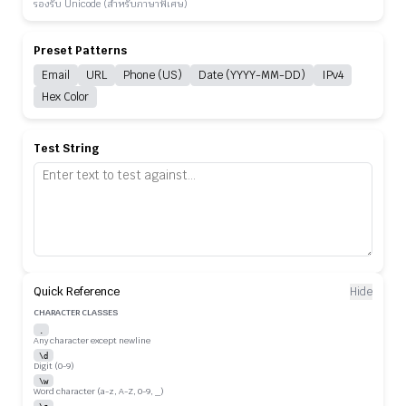
รองรับ Unicode (สำหรับภาษาพิเศษ)
Preset Patterns
Email
URL
Phone (US)
Date (YYYY-MM-DD)
IPv4
Hex Color
Test String
Quick Reference
Hide
CHARACTER CLASSES
.
Any character except newline
\d
Digit (0-9)
\w
Word character (a-z, A-Z, 0-9, _)