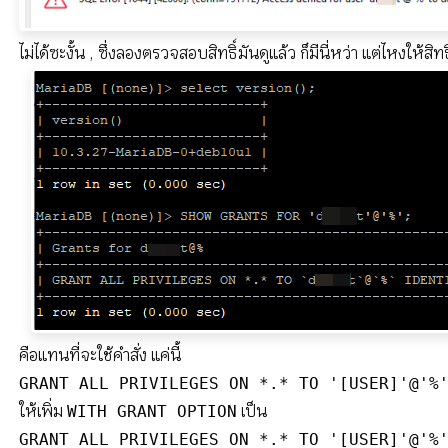
ไม่ได้ซะงั้น , ซึ่งลองตรวจสอบสิทธิ์มันดูแล้ว ก็มีนี่หว่า แต่ไหงให้สิทธ
คือแทนที่จะใช้คำสั่ง แค่นี้
GRANT ALL PRIVILEGES ON *.* TO '[USER]'@'%
ให้เพิ่ม
เป็น
WITH GRANT OPTION
GRANT ALL PRIVILEGES ON *.* TO '[USER]'@'%