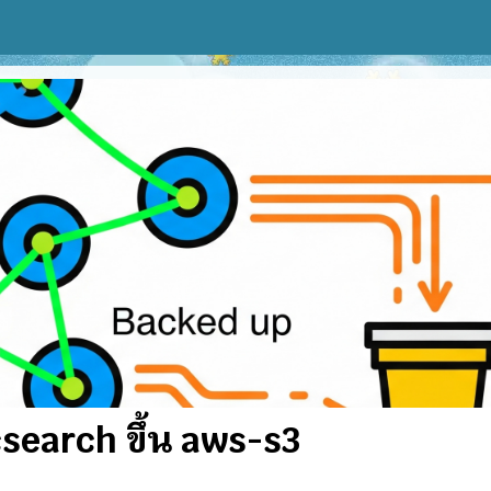
csearch ขึ้น aws-s3