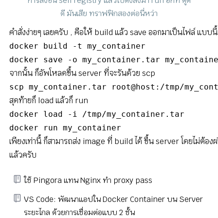
การส่งขึ้น self registry แล้วไปดึงลงมา run อีกที ดูดี
ดี มันเสีย ทราฟฟิกสองต่อนี่หว่า
คำสั่งง่ายๆ เลยครับ , คือให้ build แล้ว save ออกมาเป็นไฟล์ แบบนี้
docker build -t my_container

docker save -o my_container.tar my_contain
จากนั้น ก็อัพโหลดขึ้น server ที่จะรันด้วย scp
scp my_container.tar root@host:/tmp/my_con
สุดท้ายก็ load แล้วก็ run
docker load -i /tmp/my_container.tar

docker run my_container
เพียงเท่านี้ ก็สามารถส่ง image ที่ build ได้ ขึ้น server โดยไม่ต้อง
แล้วครับ
ใช้ Pingora แทน Nginx ทำ proxy pass
VS Code: พัฒนาแอปใน Docker Container บน Server
ระยะไกล ด้วยการเชื่อมต่อแบบ 2 ชั้น